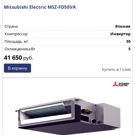
Mitsubishi Electric MSZ-FD50VA
Страна
Япония
Компрессор
Инвертор
Площадь, м²
50
Охлаждение,кВт
5
41 650
руб.
Купить в 1 клик