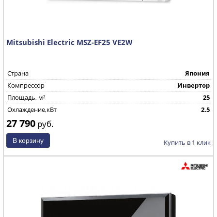
Mitsubishi Electric MSZ-EF25 VE2W
Страна
Япония
Компрессор
Инвертор
Площадь, м²
25
Охлаждение,кВт
2.5
27 790
руб.
Купить в 1 клик