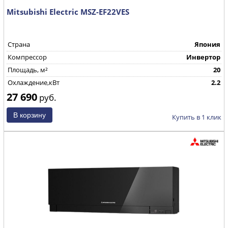
Mitsubishi Electric MSZ-EF22VES
Страна
Япония
Компрессор
Инвертор
Площадь, м²
20
Охлаждение,кВт
2.2
27 690
руб.
Купить в 1 клик