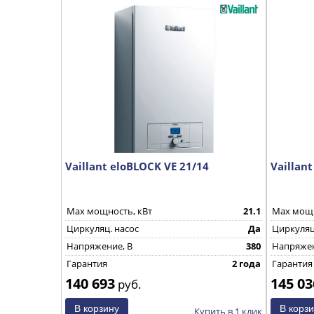
Vaillant eloBLOCK VE 21/14
Vaillan
Max мощность, кВт
21.1
Max мощн
Циркуляц. насос
Да
Циркуляц
Напряжение, В
380
Напряжен
Гарантия
2 года
Гарантия
140 693
145 03
руб.
Купить в 1 клик