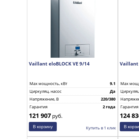
Vaillant eloBLOCK VE 9/14
Vaillan
Max мощность, кВт
9.1
Max мощн
Циркуляц. насос
Да
Циркуляц
Напряжение, В
220/380
Напряжен
Гарантия
2 года
Гарантия
121 907
124 83
руб.
Купить в 1 клик