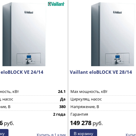
t eloBLOCK VE 24/14
Vaillant eloBLOCK VE 28/14
ость, кВт
24.1
Max мощность, кВт
. насос
Да
Циркуляц. насос
ие, В
380
Напряжение, В
2 года
Гарантия
6
149 278
руб.
руб.
Купить в 1 клик
Купит