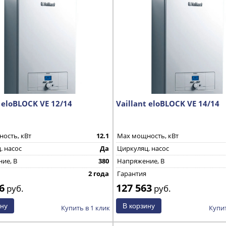
t eloBLOCK VE 12/14
Vaillant eloBLOCK VE 14/14
ость, кВт
12.1
Max мощность, кВт
. насос
Да
Циркуляц. насос
ие, В
380
Напряжение, В
2 года
Гарантия
6
127 563
руб.
руб.
Купить в 1 клик
Купит