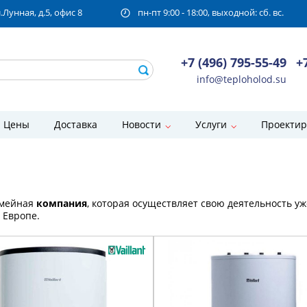
унная, д.5, офис 8
пн-пт 9:00 - 18:00, выходной: сб. вс.
+7 (496) 795-55-49
+
info@teploholod.su
Цены
Доставка
Новости
Услуги
Проектир
емейная
компания
, которая осуществляет свою деятельность уж
 Европе.