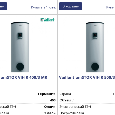
Купить в 1 клик
Купит
t uniSTOR VIH R 400/3 MR
Vaillant uniSTOR VIH R 500/
Германия
Страна
400
Объем, л
еский ТЭН
Опция
Электрический ТЭН
 бака
Эмаль
Покрытие бака