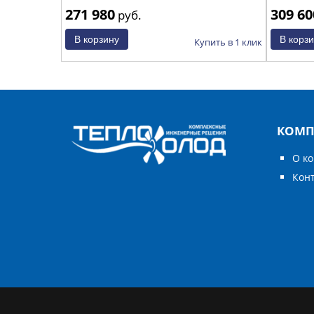
271 980
309 60
руб.
Купить в 1 клик
КОМП
О к
Кон