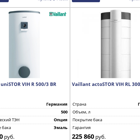
 uniSTOR VIH R 500/3 BR
Vaillant actoSTOR VIH RL 30
Германия
Страна
500
Объем, л
еский ТЭН
Опция
Покрытие бака
 бака
Эмаль
Гарантия
0
225 860
руб.
руб.