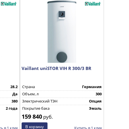
Vaillant uniSTOR VIH R 300/3 BR
28.2
Страна
Германия
Да
Объем, л
300
380
Электрический ТЭН
Опция
2 года
Покрытие бака
Эмаль
159 840
руб.
ь в 1 клик
Купить в 1 клик