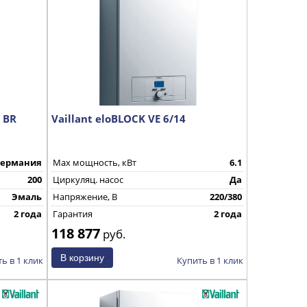
6 ВR
Vaillant eloBLOCK VE 6/14
Германия
Max мощность, кВт
6.1
200
Циркуляц. насос
Да
Эмаль
Напряжение, В
220/380
2 года
Гарантия
2 года
118 877
руб.
ь в 1 клик
Купить в 1 клик