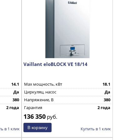
Vaillant eloBLOCK VE 18/14
14.1
Max мощность, кВт
18.1
Да
Циркуляц. насос
Да
380
Напряжение, В
380
2 года
Гарантия
2 года
136 350
руб.
ь в 1 клик
Купить в 1 клик