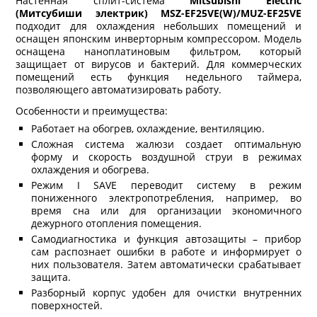
Настенная сплит-система
Mitsubishi Electric
(Митсубиши электрик) MSZ-EF25VE(W)/MUZ-EF25VE
подходит для охлаждения небольших помещений и
оснащен японским инверторным компрессором. Модель
оснащена наноплатиновым фильтром, который
защищает от вирусов и бактерий. Для коммерческих
помещений есть функция недельного таймера,
позволяющего автоматизировать работу.
Особенности и преимущества:
Работает на обогрев, охлаждение, вентиляцию.
Сложная система жалюзи создает оптимальную
форму и скорость воздушной струи в режимах
охлаждения и обогрева.
Режим I SAVE переводит систему в режим
пониженного электропотребления, например, во
время сна или для организации экономичного
дежурного отопления помещения.
Самодиагностика и функция автозащиты – прибор
сам распознает ошибки в работе и информирует о
них пользователя. Затем автоматически срабатывает
защита.
Разборный корпус удобен для очистки внутренних
поверхностей.