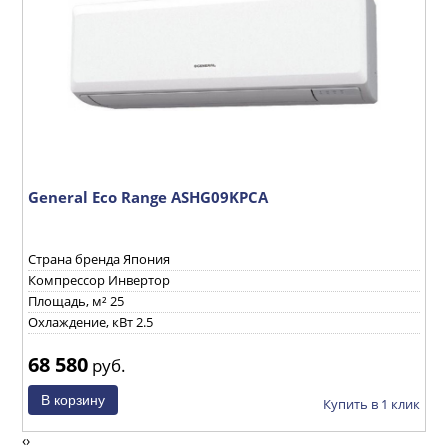
General Eco Range ASHG09KPCA
G
Страна бренда Япония
С
Компрессор Инвертор
К
Площадь, м² 25
П
Охлаждение, кВт 2.5
О
68 580
7
руб.
ик
Купить в 1 клик
‹
›