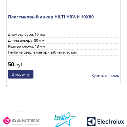
м
Пластиковый анкер HILTI HRV-H 10X80
С
Х
Диаметр бура: 10 мм
И
Длина анкера: 80 мм
Е
Размер ключа: 13 мм
Глубина сверления при забивке: 90 мм
50
1
руб.
ик
Купить в 1 клик
‹
›