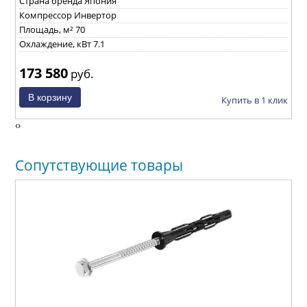
Страна бренда Япония
С
Компрессор Инвертор
К
Площадь, м² 70
П
Охлаждение, кВт 7.1
О
173 580
2
руб.
ик
Купить в 1 клик
‹
›
Сопутствующие товары