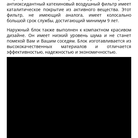
антиоксидантный катехиновый воздушный фильтр имеет
каталитическое покрытие из активного вещества. Этот
фильтр, не имеющий аналога, имеет колосально
большой срок службы, достигающий минимум 9 лет.
Наружный блок также выполнен к компактном красивом
дизайне. Он имеет низкий уровень шума и не станет
помехой Вам и Вашим соседям. Блок изготавливается из
высококачественных материалов и отличается
эффективностью, надежностью и экономичностью.