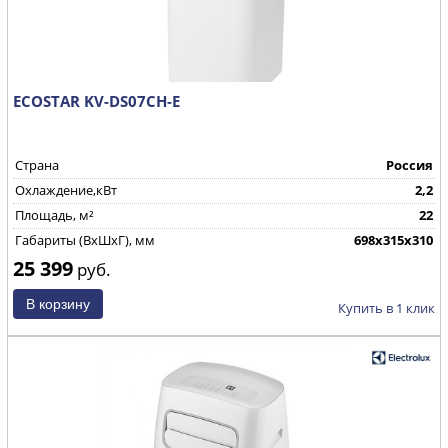
ECOSTAR KV-DS07CH-E
Страна
Россия
Охлаждение,кВт
2,2
Площадь, м²
22
Габариты (ВхШхГ), мм
698х315х310
25 399
руб.
Купить в 1 клик