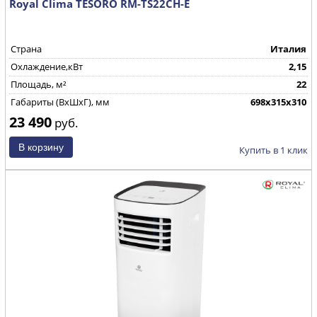
Royal Clima TESORO RM-TS22CH-E
Страна
Италия
Охлаждение,кВт
2,15
Площадь, м²
22
Габариты (ВхШхГ), мм
698х315х310
23 490
руб.
Купить в 1 клик