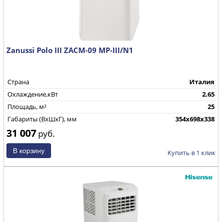
Zanussi Polo III ZACM-09 MP-III/N1
Страна
Италия
Охлаждение,кВт
2.65
Площадь, м²
25
Габариты (ВхШхГ), мм
354x698x338
31 007
руб.
Купить в 1 клик