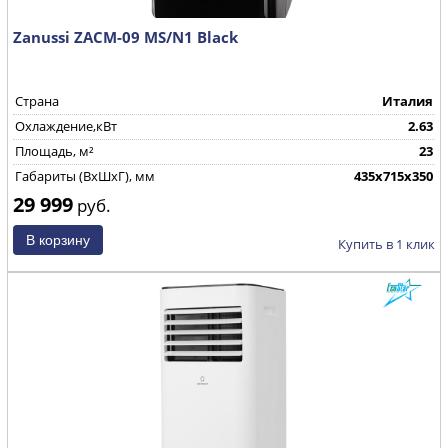
Zanussi ZACM-09 MS/N1 Black
Страна
Италия
Охлаждение,кВт
2.63
Площадь, м²
23
Габариты (ВхШхГ), мм
435х715х350
29 999
руб.
Купить в 1 клик