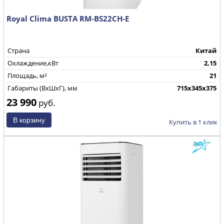
Royal Clima BUSTA RM-BS22CH-E
Страна
Китай
Охлаждение,кВт
2,15
Площадь, м²
21
Габариты (ВхШхГ), мм
715х345х375
23 990
руб.
Купить в 1 клик