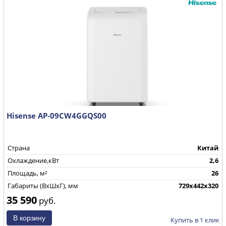
Hisense AP-09CW4GGQS00
Страна
Китай
Охлаждение,кВт
2,6
Площадь, м²
26
Габариты (ВхШхГ), мм
729х442х320
35 590
руб.
Купить в 1 клик