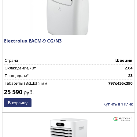
Electrolux EACM-9 CG/N3
Страна
Швеция
Охлаждение,кВт
2.64
Площадь, м²
23
Габариты (ВхШхГ), мм
797x436x390
25 590
руб.
Купить в 1 клик