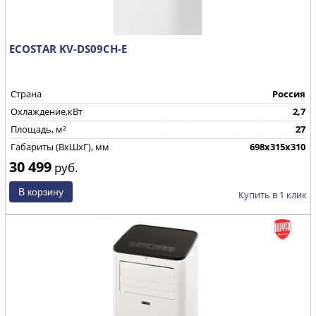
ECOSTAR KV-DS09CH-E
Страна
Россия
Охлаждение,кВт
2,7
Площадь, м²
27
Габариты (ВхШхГ), мм
698х315х310
30 499
руб.
Купить в 1 клик