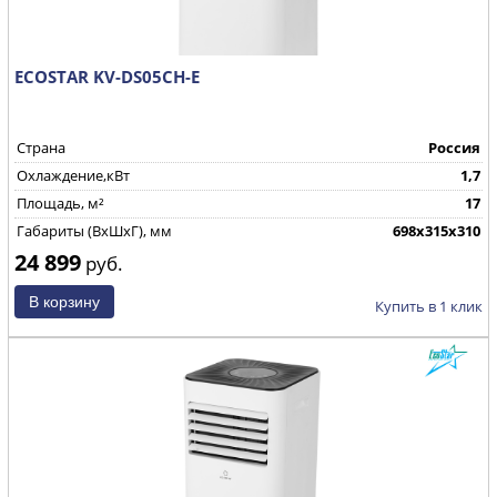
ECOSTAR KV-DS05CH-E
Страна
Россия
Охлаждение,кВт
1,7
Площадь, м²
17
Габариты (ВхШхГ), мм
698х315х310
24 899
руб.
Купить в 1 клик