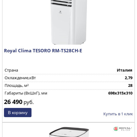
Royal Clima TESORO RM-TS28CH-E
Страна
Италия
Охлаждение,кВт
2,79
Площадь, м²
28
Габариты (ВхШхГ), мм
698х315х310
26 490
руб.
Купить в 1 клик