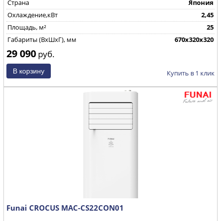
Страна
Япония
Охлаждение,кВт
2,45
Площадь, м²
25
Габариты (ВхШхГ), мм
670х320х320
29 090
руб.
Купить в 1 клик
Funai CROCUS MAC-CS22CON01