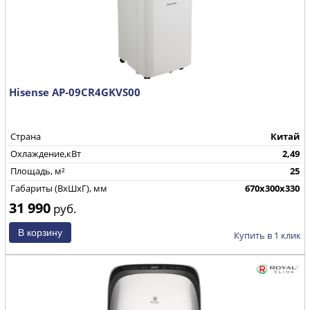
Hisense AP-09CR4GKVS00
Страна
Китай
Охлаждение,кВт
2,49
Площадь, м²
25
Габариты (ВхШхГ), мм
670х300х330
31 990
руб.
Купить в 1 клик