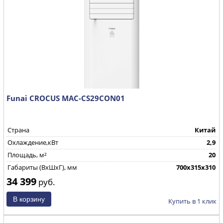
Funai CROCUS MAC-CS29CON01
Страна
Китай
Охлаждение,кВт
2,9
Площадь, м²
20
Габариты (ВхШхГ), мм
700x315x310
34 399
руб.
Купить в 1 клик