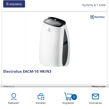
Купить в 1 клик
Electrolux EACM-10 HR/N3
Страна
Швеция
Охлаждение,кВт
2.7
0
Обогрев, кВт
2.6
Кабинет
Каталог
Корзина
Контакты
Площадь, м²
25