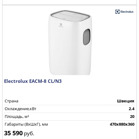
Electrolux EACM-8 CL/N3
Страна
Швеция
Охлаждение,кВт
2.4
Площадь, м²
20
Габариты (ВхШхГ), мм
470x880x360
35 590
руб.