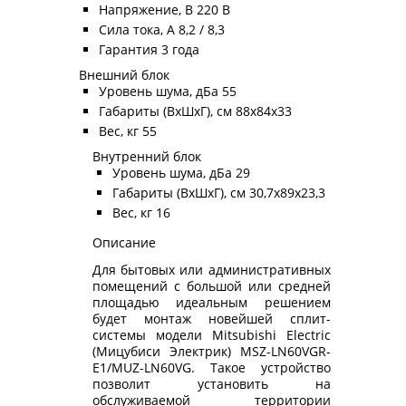
Напряжение, В 220 В
Сила тока, А 8,2 / 8,3
Гарантия 3 года
Внешний блок
Уровень шума, дБа 55
Габариты (ВхШхГ), см 88x84x33
Вес, кг 55
Внутренний блок
Уровень шума, дБа 29
Габариты (ВхШхГ), см 30,7x89x23,3
Вес, кг 16
Описание
Для бытовых или административных
помещений с большой или средней
площадью идеальным решением
будет монтаж новейшей сплит-
системы модели Mitsubishi Electric
(Мицубиси Электрик) MSZ-LN60VGR-
E1/MUZ-LN60VG. Такое устройство
позволит установить на
обслуживаемой территории