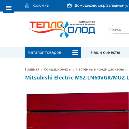
Коломна
Домодедово мкр.Западный ул.Л
Каталог товаров
Наши объекты
Главная
Кондиционеры
Настенные кондиционеры
Mitsubishi Electric MSZ-LN60VGR/MUZ