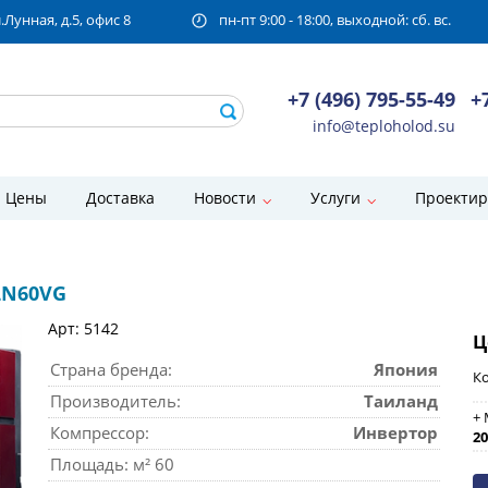
унная, д.5, офис 8
пн-пт 9:00 - 18:00, выходной: сб. вс.
+7 (496) 795-55-49
+
info@teploholod.su
Цены
Доставка
Новости
Услуги
Проектир
-LN60VG
Арт: 5142
Ц
Страна бренда:
Япония
Ко
Производитель:
Таиланд
+ 
Компрессор:
Инвертор
20
Площадь: м² 60