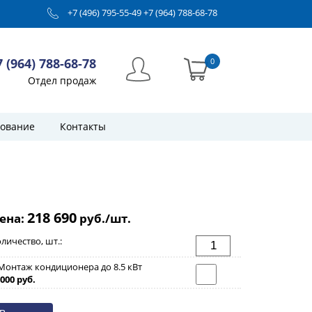
+7 (496) 795-55-49
+7 (964) 788-68-78
7 (964) 788-68-78
0
Отдел продаж
ование
Контакты
218 690
ена:
руб./шт.
личество, шт.:
Монтаж кондиционера до 8.5 кВт
000 руб.