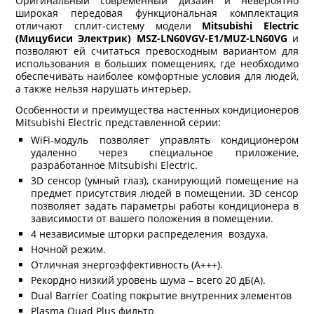
Оригинальный современный дизайн и невероятно
широкая передовая функциональная комплектация
отличают сплит-систему модели
Mitsubishi Electric
(Мицубиси Электрик) MSZ-LN60VGV-E1/MUZ-LN60VG
и
позволяют ей считаться превосходным вариантом для
использования в больших помещениях, где необходимо
обеспечивать наиболее комфортные условия для людей,
а также нельзя нарушать интерьер.
Особенности и преимущества настенных кондиционеров
Mitsubishi Electric представленной серии:
WiFi-модуль позволяет управлять кондиционером
удаленно через специальное приложение,
разработанное Mitsubishi Electric.
3D сенсор (умный глаз), сканирующий помещение на
предмет присутствия людей в помещении. 3D сенсор
позволяет задать параметры работы кондиционера в
зависимости от вашего положения в помещении.
4 независимые шторки распределения воздуха.
Ночной режим.
Отличная энергоэффективность (А+++).
Рекордно низкий уровень шума – всего 20 дБ(А).
Dual Barrier Coating покрытие внутренних элементов
Plasma Quad Plus фильтр