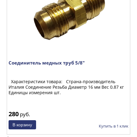
Соединитель медных труб 5/8"
С
Характеристики товара: Страна-производитель
Х
Италия Соединение Резьба Диаметр 16 мм Вес 0.87 кг
И
Единицы измерения шт.
Е
280
3
руб.
ик
Купить в 1 клик