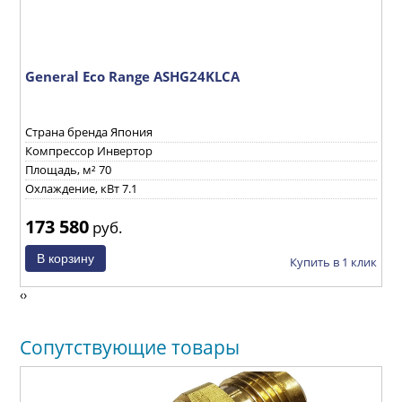
General Eco Range ASHG24KLCA
M
Страна бренда Япония
С
Компрессор Инвертор
П
Площадь, м² 70
К
Охлаждение, кВт 7.1
П
173 580
2
руб.
ик
Купить в 1 клик
‹
›
Сопутствующие товары