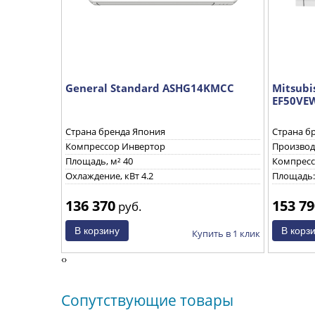
F42VE
General Standard ASHG14KMСС
Mitsubis
EF50VE
Страна бренда Япония
Страна б
Компрессор Инвертор
Производ
Площадь, м² 40
Компресс
Охлаждение, кВт 4.2
Площадь:
136 370
153 79
руб.
ить в 1 клик
Купить в 1 клик
‹
›
Сопутствующие товары