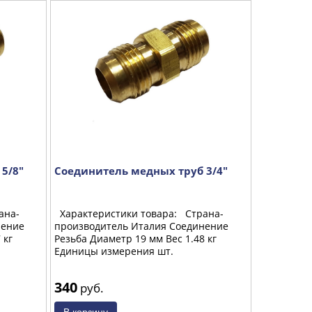
5/8"
Соединитель медных труб 3/4"
Кронштей
ана-
Характеристики товара: Страна-
размеры 45
нение
производитель Италия Соединение
50кг толщин
 кг
Резьба Диаметр 19 мм Вес 1.48 кг
окрашен п
Единицы измерения шт.
340
450
руб.
руб.