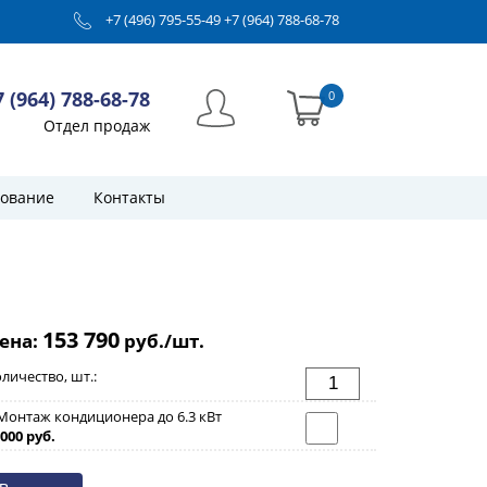
+7 (496) 795-55-49
+7 (964) 788-68-78
7 (964) 788-68-78
0
Отдел продаж
ование
Контакты
153 790
ена:
руб./шт.
личество, шт.:
Монтаж кондиционера до 6.3 кВт
000 руб.