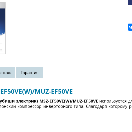
Z-EF50VE(W)/MUZ-EF50VE
итсубиши электрик) MSZ-EF50VE(W)/MUZ-EF50VE
используется д
онский компрессор инверторного типа, благодаря которому р