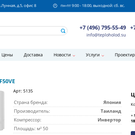
унная, д.5, офис 8
пн-пт 9:00 - 18:00, выходной: сб. вс.
+7 (496) 795-55-49
+
info@teploholod.su
Цены
Доставка
Новости
Услуги
Проектир
EF50VE
Арт: 5135
Ц
Страна бренда:
Япония
Ко
Производитель:
Таиланд
+ 
Компрессор:
Инвертор
18
Площадь: м² 50