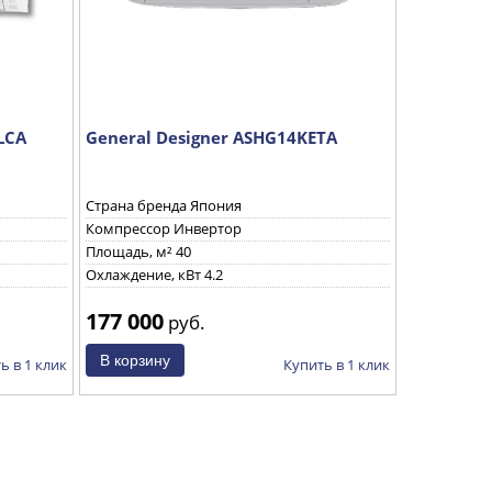
LCA
General Designer ASHG14KETA
General D
Страна бренда Япония
Страна бре
Компрессор Инвертор
Компрессор
Площадь, м² 40
Площадь, м²
Охлаждение, кВт 4.2
Охлаждение,
177 000
177 980
руб.
ь в 1 клик
Купить в 1 клик