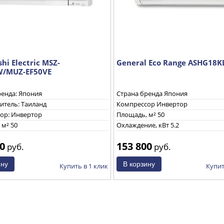
hi Electric MSZ-
General Eco Range ASHG18K
W/MUZ-EF50VE
ренда: Япония
Страна бренда Япония
итель: Таиланд
Компрессор Инвертор
ор: Инвертор
Площадь, м² 50
 м² 50
Охлаждение, кВт 5.2
0
153 800
руб.
руб.
Купить в 1 клик
Купит