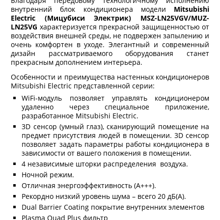
Благодаря передовому технологичному исполнению
внутренний блок кондиционера модели
Mitsubishi
Electric (Мицубиси Электрик) MSZ-LN25VGV/MUZ-
LN25VG
характеризуется прекрасной защищенностью от
воздействия внешней среды, не подвержен запылению и
очень комфортен в уходе. Элегантный и современный
дизайн рассматриваемого оборудования станет
прекрасным дополнением интерьера.
Особенности и преимущества настенных кондиционеров
Mitsubishi Electric представленной серии:
WiFi-модуль позволяет управлять кондиционером
удаленно через специальное приложение,
разработанное Mitsubishi Electric.
3D сенсор (умный глаз), сканирующий помещение на
предмет присутствия людей в помещении. 3D сенсор
позволяет задать параметры работы кондиционера в
зависимости от вашего положения в помещении.
4 независимые шторки распределения воздуха.
Ночной режим.
Отличная энергоэффективность (А+++).
Рекордно низкий уровень шума – всего 20 дБ(А).
Dual Barrier Coating покрытие внутренних элементов
Plasma Quad Plus фильтр