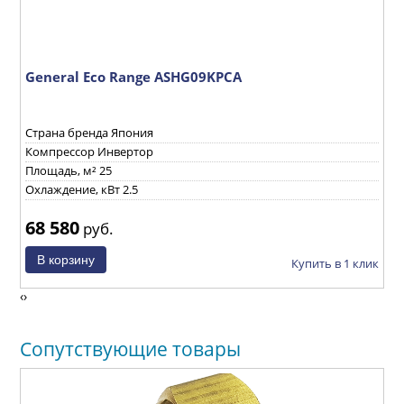
General Eco Range ASHG09KPCA
G
Страна бренда Япония
С
Компрессор Инвертор
К
Площадь, м² 25
П
Охлаждение, кВт 2.5
О
68 580
7
руб.
ик
Купить в 1 клик
‹
›
Сопутствующие товары