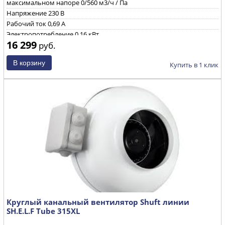
максимальном напоре
0/560 м3/ч / Па
Напряжение
230 B
Рабочий ток
0,69 А
Электропотребление
0,16 кВт
16 299
руб.
Уровень звуковой мощности через корпус при ηmax
71/70/52
дБ(А)
Частота вращения
2480 об/мин
Купить в 1 клик
Круглый канальный вентилятор Shuft линии
SH.E.L.F Tube 315XL