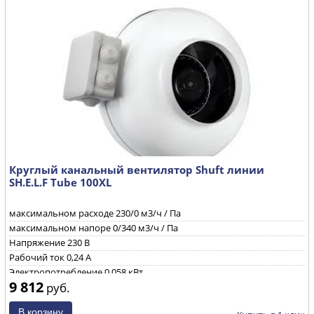
Круглый канальный вентилятор Shuft линии
SH.E.L.F Tube 100XL
максимальном расходе
230/0 м3/ч / Па
максимальном напоре
0/340 м3/ч / Па
Напряжение
230 B
Рабочий ток
0,24 А
Электропотребление
0,058 кВт
9 812
руб.
Уровень звуковой мощности через корпус при ηmax
65/64/50
дБ(А)