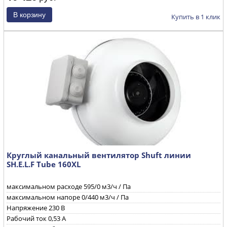
дБ(А)
Частота вращения
2600 об/мин
Купить в 1 клик
Круглый канальный вентилятор Shuft линии
SH.E.L.F Tube 160XL
максимальном расходе
595
/0 м3/ч / Па
максимальном напоре
0/440 м3/ч / Па
Напряжение
230 B
Рабочий ток
0,53 А