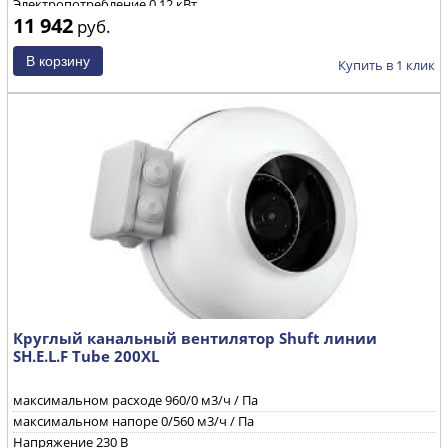
Электропотребление
0,12 кВт
11 942
руб.
Уровень звуковой мощности через корпус при ηmax
74
/72/52
дБ(А)
Частота вращения
2650 об/мин
Купить в 1 клик
Круглый канальный вентилятор Shuft линии
SH.E.L.F Tube 200XL
максимальном расходе 960/0 м3/ч / Па
максимальном напоре 0/560 м3/ч / Па
Напряжение 230 B