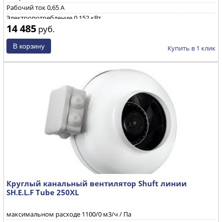
Рабочий ток 0,65 А
Электропотребление 0,152 кВт
14 485
руб.
Уровень звуковой мощности через корпус при ηmax 71/70/52
дБ(А)
Частота вращения 2500 об/мин
Купить в 1 клик
Круглый канальный вентилятор Shuft линии
SH.E.L.F Tube 250XL
максимальном расходе
1100
/0 м3/ч / Па