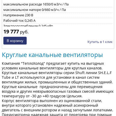
максимальном расходе
1650/0 м3/ч / Па
максимальном напоре
0/660 м3/ч / Па
Напряжение
230 B
Рабочий ток
0,245 А
Электропотребление
0,245 кВт
19 777
руб.
Уровень звуковой мощности через корпус при ηmax
74/73/60
дБ(А)
Частота вращения
2480 об/мин
Купить в 1 клик
Круглые канальные вентиляторы
Компания "ТеплоХолод" предлагает купить на выгодных
условиях канальные вентиляторы для круглых каналов.
Круглые канальные вентиляторы серии Shuft линии SH.E.L.F
Tube и LT используются для установки в канал систем
вентиляции жилых, промышленных и общественных зданий.
Круглые канальные предназначены для перемещения
воздуха и других невзрывоопасных газовых смесей имеющих
температуру от -30 до +40 градусов Цельсия.
Корпус вентилятора выполнен из оцинкованной стали,
внутри которого установлен надежный асинхронный
двигатель с внешним ротором и назад загнутыми лопатками.
Предусмотрена надежная защита от перегрева при помощи