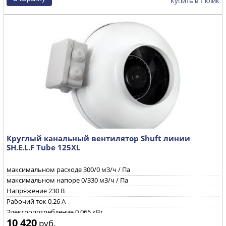
Частота вращения
2580 об/мин
Купить в 1 клик
Круглый канальный вентилятор Shuft линии
SH.E.L.F Tube 125XL
максимальном расходе
300/0 м3/ч / Па
максимальном напоре
0/330 м3/ч / Па
Напряжение
230 B
Рабочий ток
0,26 А
Электропотребление
0,065 кВт
10 420
руб.
Уровень звуковой мощности через корпус при ηmax
69/68/50