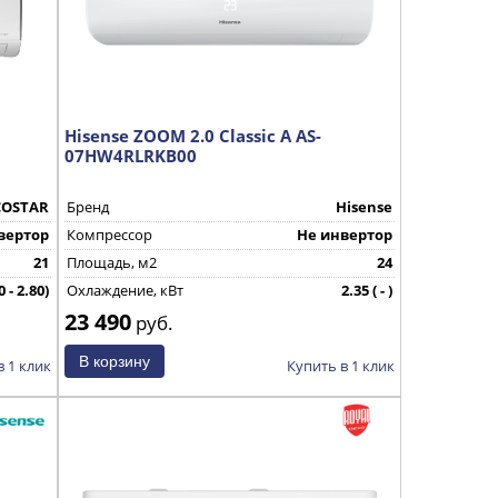
Hisense ZOOM 2.0 Classic A AS-
07HW4RLRKB00
COSTAR
Бренд
Hisense
вертор
Компрессор
Не инвертор
21
Площадь, м2
24
0 - 2.80)
Охлаждение, кВт
2.35 ( - )
23 490
КНР
Страна производства
КНР
руб.
в 1 клик
Купить в 1 клик