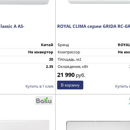
lassic A AS-
ROYAL CLIMA серии GRIDA RC-G
Китай
Бренд
ROYAL
Не инвертор
Компрессор
Не ин
20
Площадь, м2
2.35
Охлаждение, кВт
21 990
Страна производства
руб.
Купить в 1 клик
Купить 