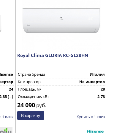
Royal Clima GLORIA RC-GL28HN
Hisense
Страна бренда
Италия
вертор
Компрессор
Не инвертор
24
Площадь, м²
28
2.35 ( - )
Охлаждение, кВт
2,73
24 090
КНР
руб.
в 1 клик
Купить в 1 клик