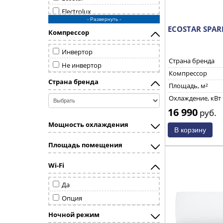
Electrolux
- Развернуть -
Energolux
ECOSTAR SPAR
Компрессор
Fujitsu
Funai
Инвертор
Страна бренда
General
Не инвертор
Компрессор
General Climate
Страна бренда
Площадь, м²
Haier
Охлаждение, кВт
Hisense
16 990
руб.
Hitachi
Мощность охлаждения
Kentatsu
Площадь помещения
LG
Marsa
Wi-Fi
Mdv
Да
Midea
Опция
Mitsubishi Electric
Mitsubishi Heavy
Ночной режим