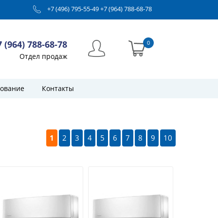
+7 (496) 795-55-49
+7 (964) 788-68-78
7 (964) 788-68-78
0
Отдел продаж
ование
Контакты
1
2
3
4
5
6
7
8
9
10