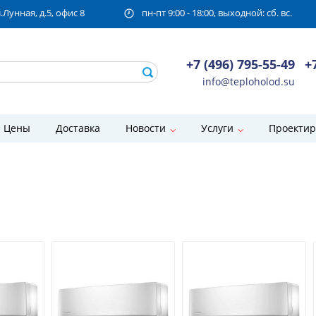
унная, д.5, офис 8
пн-пт 9:00 - 18:00, выходной: сб. вс.
+7 (496) 795-55-49
+
info@teploholod.su
Цены
Доставка
Новости
Услуги
Проектир