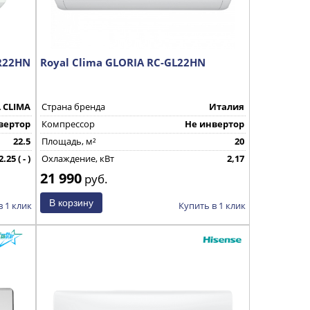
R22HN
Royal Clima GLORIA RC-GL22HN
 CLIMA
Страна бренда
Италия
вертор
Компрессор
Не инвертор
22.5
Площадь, м²
20
2.25 ( - )
Охлаждение, кВт
2,17
21 990
КНР
руб.
в 1 клик
Купить в 1 клик