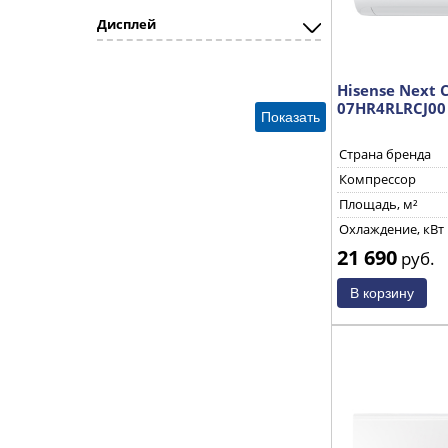
panasonic
Дисплей
Pioneer
Royal Clima
Hisense Next C
Samsung
07HR4RLRCJ00
Toshiba
Ultima comfort
Страна бренда
zanussi
Компрессор
Площадь, м²
Охлаждение, кВт
21 690
руб.