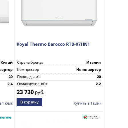
Royal Thermo Barocco RTB-07HN1
Китай
Страна бренда
Италия
вертор
Компрессор
Не инвертор
20
Площадь, м²
20
2.4
Охлаждение, кВт
2.2
23 730
руб.
в 1 клик
Купить в 1 клик