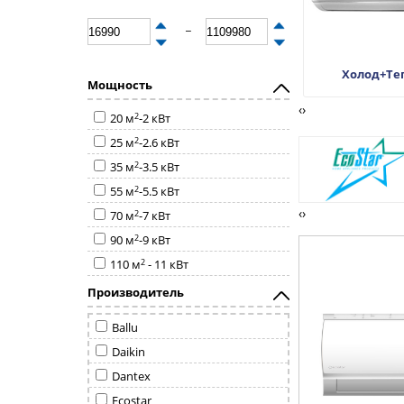
_
Инверторные
Неинверторные
Холод+Те
Мощность
‹
›
2
20 м
-2 кВт
2
25 м
-2.6 кВт
2
35 м
-3.5 кВт
2
55 м
-5.5 кВт
‹
›
2
70 м
-7 кВт
2
90 м
-9 кВт
2
110 м
- 11 кВт
Производитель
Ballu
Daikin
Dantex
Ecostar