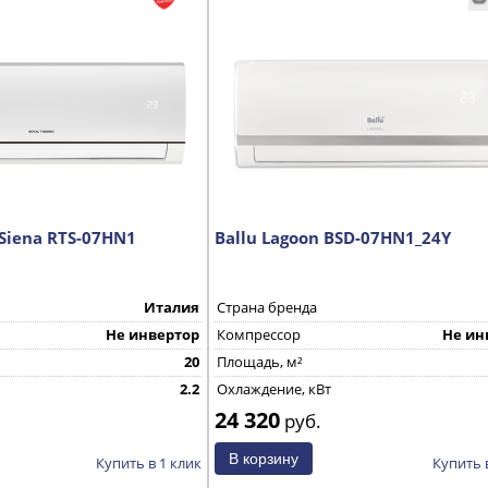
Siena RTS-07HN1
Ballu Lagoon BSD-07HN1_24Y
Италия
Страна бренда
Не инвертор
Компрессор
Не ин
20
Площадь, м²
2.2
Охлаждение, кВт
24 320
руб.
Купить в 1 клик
Купить 