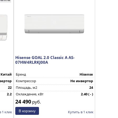
Hisense GOAL 2.0 Classic A AS-
07HW4RLRKJ00A
Китай
Бренд
Hisense
вертор
Компрессор
Не инвертор
22
Площадь, м2
24
2.2
Охлаждение, кВт
2.40 ( - )
24 490
Страна производства
КНР
руб.
в 1 клик
Купить в 1 клик