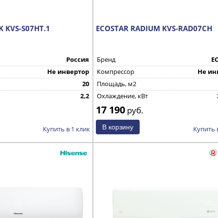
K KVS-S07HT.1
ECOSTAR RADIUM KVS-RAD07CH
Россия
Бренд
E
Не инвертор
Компрессор
Не ин
20
Площадь, м2
2,2
Охлаждение, кВт
17 190
Страна производства
руб.
Купить в 1 клик
Купить 