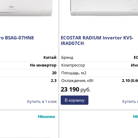
Pro BSAG-07HN8
ECOSTAR RADIUM Inverter KVS-
IRAD07CH
Китай
Бренд
E
Не инвертор
Компрессор
Ин
20
Площадь, м2
2.3
Охлаждение, кВт
2.10 (0.6
23 190
Страна производства
руб.
Купить в 1 клик
Купить 