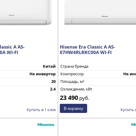
assic A AS-
Hisense Era Classic A AS-
A WI-FI
07HW4RLRKC00A WI-FI
Китай
Страна бренда
Не инвертор
Компрессор
Не ин
20
Площадь, м²
2.4
Охлаждение, кВт
23 490
руб.
Купить в 1 клик
Купить 