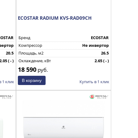
ECOSTAR RADIUM KVS-RAD09CH
COSTAR
Бренд
ECOSTAR
вертор
Компрессор
Не инвертор
20.5
Площадь, м2
26.5
2.05 ( - )
Охлаждение, кВт
2.65 ( - )
18 590
КНР
Страна производства
КНР
руб.
в 1 клик
Купить в 1 клик