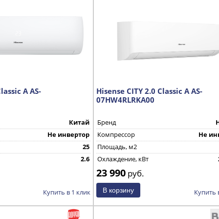
lassic A AS-
Hisense CITY 2.0 Classic A AS-
07HW4RLRKA00
Китай
Бренд
Не инвертор
Компрессор
Не ин
25
Площадь, м2
2.6
Охлаждение, кВт
23 990
Страна производства
руб.
Купить в 1 клик
Купить 