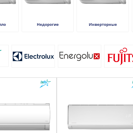
пло
Недорогие
Инверторные