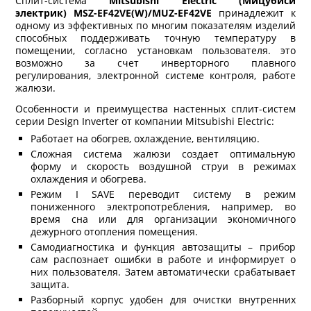
Сплит-система
Mitsubishi Electric (Мицубиси
электрик) MSZ-EF42VE(W)/MUZ-EF42VE
принадлежит к
одному из эффективных по многим показателям изделий
способных поддерживать точную температуру в
помещении, согласно установкам пользователя. это
возможно за счет инверторного плавного
регулирования, электронной системе контроля, работе
жалюзи.
Особенности и преимущества настенных сплит-систем
серии Design Inverter от компании Mitsubishi Electric:
Работает на обогрев, охлаждение, вентиляцию.
Сложная система жалюзи создает оптимальную
форму и скорость воздушной струи в режимах
охлаждения и обогрева.
Режим I SAVE переводит систему в режим
пониженного электропотребления, например, во
время сна или для организации экономичного
дежурного отопления помещения.
Самодиагностика и функция автозащиты – прибор
сам распознает ошибки в работе и информирует о
них пользователя. Затем автоматически срабатывает
защита.
Разборный корпус удобен для очистки внутренних