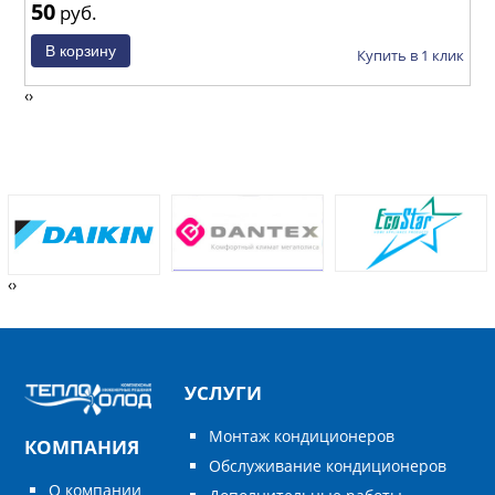
50
1
руб.
ик
Купить в 1 клик
‹
›
‹
›
УСЛУГИ
Монтаж кондиционеров
КОМПАНИЯ
Обслуживание кондиционеров
О компании