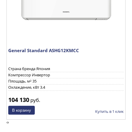
General Standard ASHG12KMСС
G
Страна бренда Япония
С
Компрессор Инвертор
К
Площадь, м² 35
П
Охлаждение, кВт 3.4
О
104 130
1
руб.
ик
Купить в 1 клик
‹
›