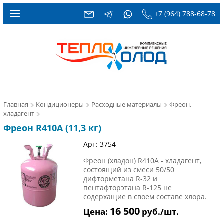
+7 (964) 788-68-78
Главная
Кондиционеры
Расходные материалы
Фреон,
хладагент
Фреон R410A (11,3 кг)
Арт: 3754
Фреон (хладон) R410А - хладагент,
состоящий из смеси 50/50
дифторметана R-32 и
пентафторэтана R-125 не
содерхащие в своем составе хлора.
16 500
Цена:
руб./шт.