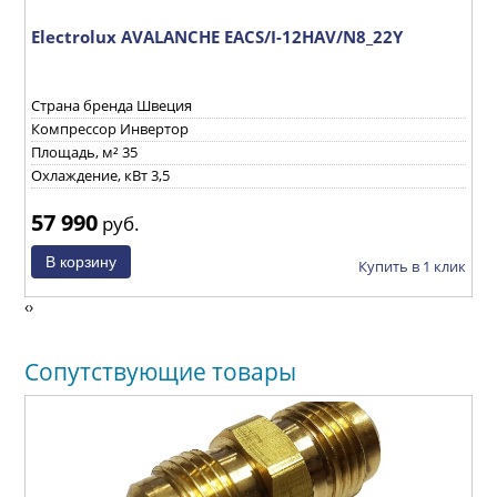
Electrolux AVALANCHE EACS/I-12HAV/N8_22Y
E
Страна бренда Швеция
С
Компрессор Инвертор
К
Площадь, м² 35
П
Охлаждение, кВт 3,5
О
57 990
1
руб.
ик
Купить в 1 клик
‹
›
Сопутствующие товары