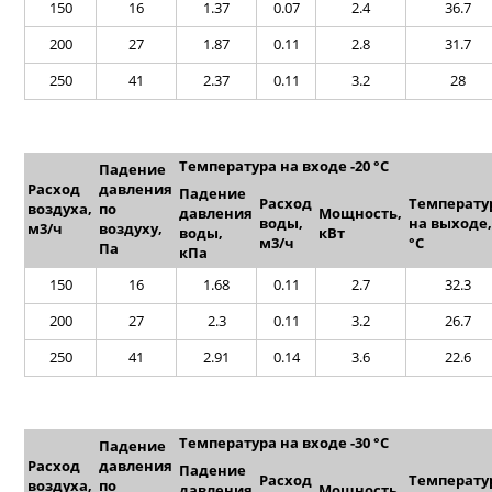
150
16
1.37
0.07
2.4
36.7
200
27
1.87
0.11
2.8
31.7
250
41
2.37
0.11
3.2
28
Температура на входе -20 °C
Падение
Расход
давления
Падение
Расход
Температу
воздуха,
по
давления
Мощность,
воды,
на выходе,
м
3
/ч
воздуху,
воды,
кВт
м
3
/ч
°C
Па
кПа
150
16
1.68
0.11
2.7
32.3
200
27
2.3
0.11
3.2
26.7
250
41
2.91
0.14
3.6
22.6
Температура на входе -30 °C
Падение
Расход
давления
Падение
Расход
Температу
воздуха,
по
давления
Мощность,