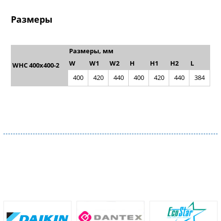
Размеры
Размеры, мм
W
W1
W2
H
H1
H2
L
WHC 400x400-2
400
420
440
400
420
440
384