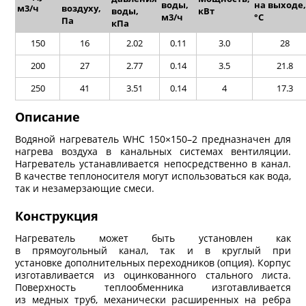
воды,
на выходе,
м
3
/ч
воздуху,
воды,
кВт
м
3
/ч
°C
Па
кПа
150
16
2.02
0.11
3.0
28
200
27
2.77
0.14
3.5
21.8
250
41
3.51
0.14
4
17.3
Описание
Водяной нагреватель WHC 150×150–2 предназначен для
нагрева воздуха в канальных системах вентиляции.
Нагреватель устанавливается непосредственно в канал.
В качестве теплоносителя могут использоваться как вода,
так и незамерзающие смеси.
Конструкция
Нагреватель может быть установлен как
в прямоугольный канал, так и в круглый при
установке дополнительных переходников (опция). Корпус
изготавливается из оцинкованного стального листа.
Поверхность теплообменника изготавливается
из медных труб, механически расширенных на ребра