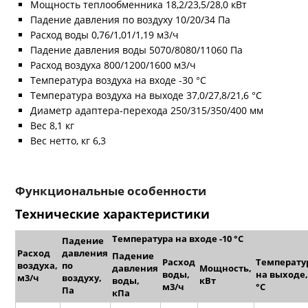
Мощность теплообменника 18,2/23,5/28,0 кВт
Падение давления по воздуху 10/20/34 Па
Расход воды 0,76/1,01/1,19 м3/ч
Падение давления воды 5070/8080/11060 Па
Расход воздуха 800/1200/1600 м3/ч
Температура воздуха на входе -30 °С
Температура воздуха на выходе 37,0/27,8/21,6 °С
Диаметр адаптера-перехода 250/315/350/400 мм
Вес 8,1 кг
Вес нетто, кг 6,3
Функциональные особенности
Технические характеристики
Температура на входе -10 °C
Падение
Расход
давления
Падение
Расход
Температу
воздуха,
по
давления
Мощность,
воды,
на выходе,
м
3
/ч
воздуху,
воды,
кВт
м
3
/ч
°C
Па
кПа