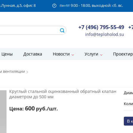
унная, д.5, офис 8
пн-пт 9:00 - 18:00, выходной: сб. вс.
+7 (496) 795-55-49
+
info@teploholod.su
Цены
Доставка
Новости
Услуги
Проектир
ем вентиляции
Круглый стальной оцинкованный обратный клапан
Диам
диаметром до 500 мм
Коли
600
Цена:
руб./шт.