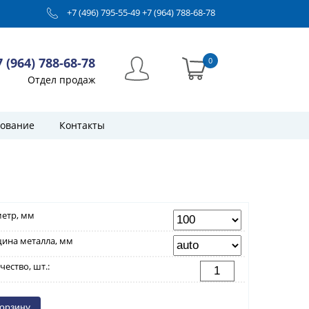
+7 (496) 795-55-49
+7 (964) 788-68-78
7 (964) 788-68-78
0
Отдел продаж
ование
Контакты
етр, мм
ина металла, мм
чество, шт.: