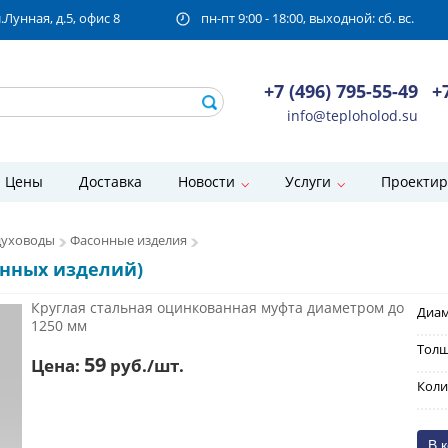
унная, д.5, офис 8
пн-пт 9:00 - 18:00, выходной: сб. вс.
+7 (496) 795-55-49
+
info@teploholod.su
Цены
Доставка
Новости
Услуги
Проектир
духоводы
Фасонные изделия
онных изделий)
Круглая стальная оцинкованная муфта диаметром до
Диам
1250 мм
Толщ
59
Цена:
руб./шт.
Коли