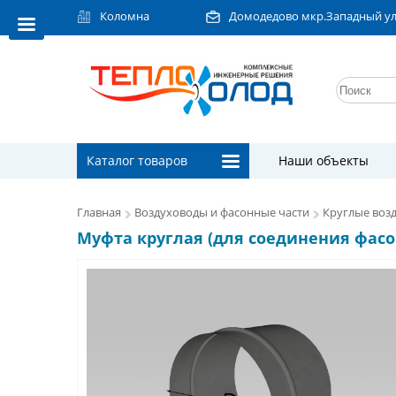
Коломна
Домодедово мкр.Западный ул.Л
Каталог товаров
Наши объекты
Главная
Воздуховоды и фасонные части
Круглые воз
Муфта круглая (для соединения фас