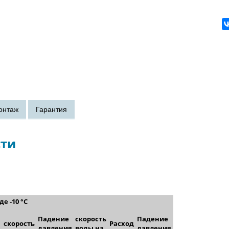
сти
е -10 °C
Падение
скорость
Падение
скорость
Расход
давления
воды на
давления