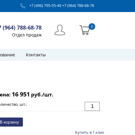
+7 (496) 795-55-49
+7 (964) 788-68-78
7 (964) 788-68-78
0
Отдел продаж
ование
Контакты
16 951
ена:
руб./шт.
личество, шт.:
Купить в 1 клик