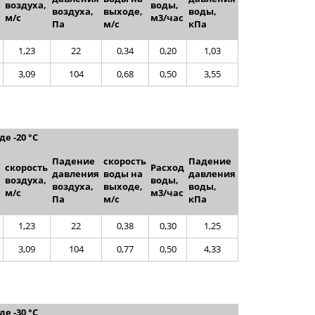
воздуха,
воды,
воздуха,
выходе,
воды,
,
м/с
м3/час
Па
м/с
кПа
1,23
22
0,34
0,20
1,03
3,09
104
0,68
0,50
3,55
е -20 °C
Падение
скорость
Падение
скорость
Расход
давления
воды на
давления
воздуха,
воды,
воздуха,
выходе,
воды,
,
м/с
м3/час
Па
м/с
кПа
1,23
22
0,38
0,30
1,25
3,09
104
0,77
0,50
4,33
е -30 °C