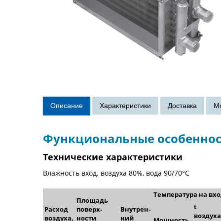
Функциональные особенно
Технические характеристики
Влажность вход. воздуха 80%, вода 90/70°C
Температура на вход
Площадь
t
Расход
поверх­
Внутрен­
воздуха
воздуха,
ности
ний
Мощность,