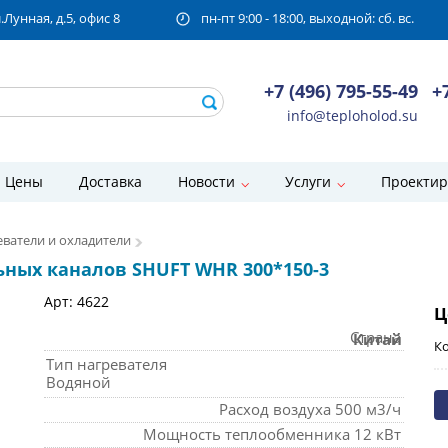
унная, д.5, офис 8
пн-пт 9:00 - 18:00, выходной: сб. вс.
+7 (496) 795-55-49
+
info@teploholod.su
Цены
Доставка
Новости
Услуги
Проектир
ватели и охладители
ных каналов SHUFT WHR 300*150-3
Арт: 4622
Ц
Страна
Китай
Ко
Тип нагревателя
Водяной
Расход воздуха
500
м3/ч
Мощность теплообменника
12 кВт