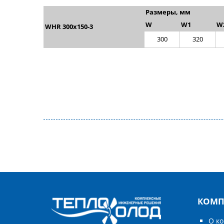
Размеры, мм
W
W1
W
WHR 300x150-3
300
320
КОМП
О к