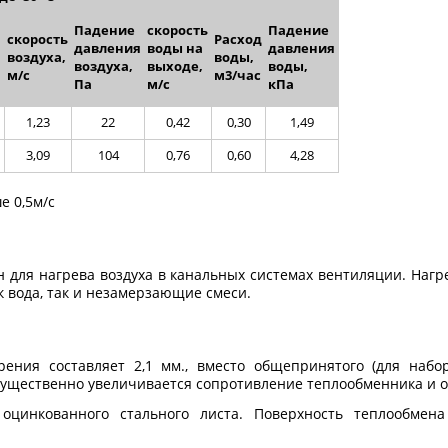
Падение
скорость
Падение
скорость
Расход
давления
воды на
давления
воздуха,
воды,
воздуха,
выходе,
воды,
,
м/с
м3/час
Па
м/с
кПа
1,23
22
0,42
0,30
1,49
3,09
104
0,76
0,60
4,28
е 0,5м/с
 для нагрева воздуха в канальных системах вентиляции. Нагре
к вода, так и незамерзающие смеси.
ения составляет 2,1 мм., вместо общепринятого (для набор
 существенно увеличивается сопротивление теплообменника и 
 оцинкованного стального листа. Поверхность теплообмен