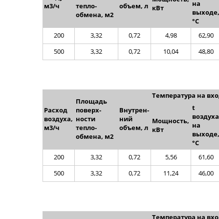
на
м
3
/ч
тепло­
объем, л
кВт
выходе
обмена, м2
°С
200
3,32
0,72
4,98
62,90
500
3,32
0,72
10,04
48,80
Температура на вход
Площадь
t
Расход
поверх­
Внутрен­
воздуха
воздуха,
ности
ний
Мощность,
на
м
3
/ч
тепло­
объем, л
кВт
выходе
обмена, м2
°С
200
3,32
0,72
5,56
61,60
500
3,32
0,72
11,24
46,00
Температура на вход