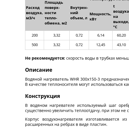
Площадь
t
Расход
поверх­
Внутрен­
воздуха
воздуха,
ности
ний
Мощность,
на
м
3
/ч
тепло­
объем, л
кВт
выходе
обмена, м2
°С
200
3,32
0,72
6,14
60,20
500
3,32
0,72
12,45
43,10
Не рекомендуется:
скорость воды в трубках меньш
Описание
Водяной нагреватель WHR 300x150-3 предназначен
В качестве теплоносителя могут использоваться ка
Конструкция
В водяном нагревателе используемый шаг оребр
существенно увеличить теплоотдачу, при этом не
Корпус воздухонагревателя изготавливается из
расширенных на ребрах в виде пластин.