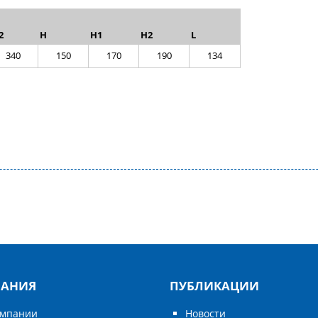
2
H
H1
H2
L
340
150
170
190
134
АНИЯ
ПУБЛИКАЦИИ
омпании
Новости