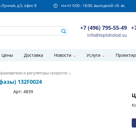
унная, д.5, офис 8
пн-пт 9:00 - 18:00, выходной: сб. вс.
+7 (496) 795-55-49
+
info@teploholod.su
Цены
Доставка
Новости
Услуги
Проектир
разователи и регуляторы скорости
3 фазы) 132F0024
Арт: 4839
Ц
Ко