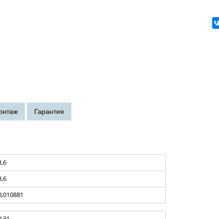
3,6
3,6
0,010881
0,31