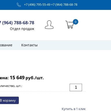
+7 (496) 795-55-49
+7 (964) 788-68-78
7 (964) 788-68-78
0
Отдел продаж
ование
Контакты
15 649
ена:
руб./шт.
личество, шт.:
Купить в 1 клик