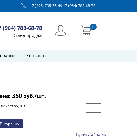
+7 (496) 795-55-49
+7 (964) 788-68-78
7 (964) 788-68-78
0
Отдел продаж
ование
Контакты
350
ена:
руб./шт.
личество, шт.:
Купить в 1 клик