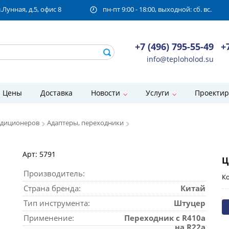
унная, д.5, офис 8
пн-пт 9:00 - 18:00, выходной: сб. вс.
+7 (496) 795-55-49
+
info@teploholod.su
Цены
Доставка
Новости
Услуги
Проектир
ндиционеров
Адаптеры, переходники
Арт: 5791
Ц
Производитель:
Ко
Страна бренда:
Китай
Тип инструмента:
Штуцер
Применение:
Переходник с R410a
на R22a