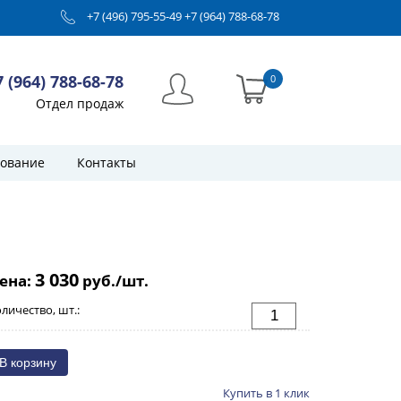
+7 (496) 795-55-49
+7 (964) 788-68-78
7 (964) 788-68-78
0
Отдел продаж
ование
Контакты
3 030
ена:
руб./шт.
личество, шт.:
Купить в 1 клик