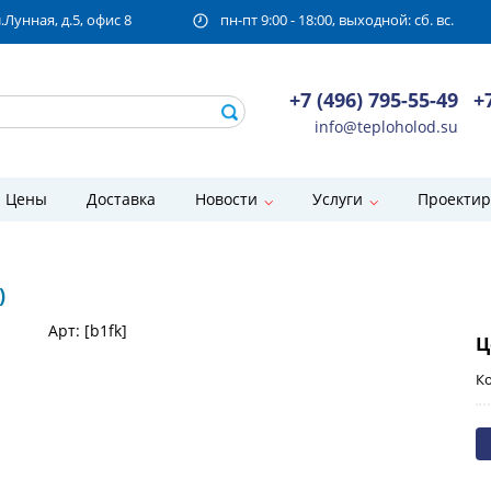
унная, д.5, офис 8
пн-пт 9:00 - 18:00, выходной: сб. вс.
+7 (496) 795-55-49
+
info@teploholod.su
Цены
Доставка
Новости
Услуги
Проектир
)
Арт: [b1fk]
Ц
Ко