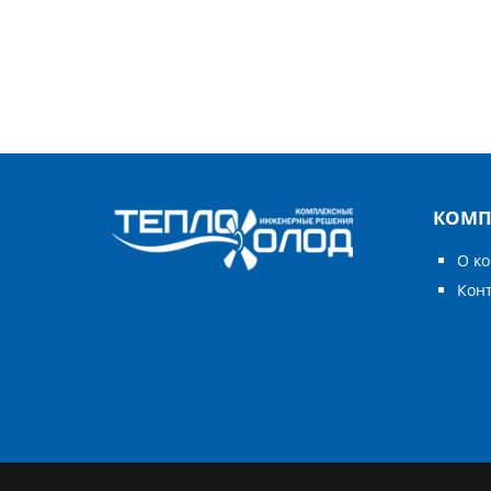
КОМП
О к
Кон