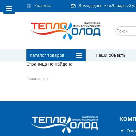
Коломна
Домодедово мкр.Западный ул.Л
Каталог товаров
Наши объекты
Страница не найдена
Главная
КОМП
О к