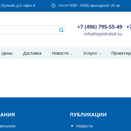
унная, д.5, офис 8
пн-пт 9:00 - 18:00, выходной: сб. вс.
+7 (496) 795-55-49
+
info@teploholod.su
Цены
Доставка
Новости
Услуги
Проектир
АНИЯ
ПУБЛИКАЦИИ
омпании
Новости