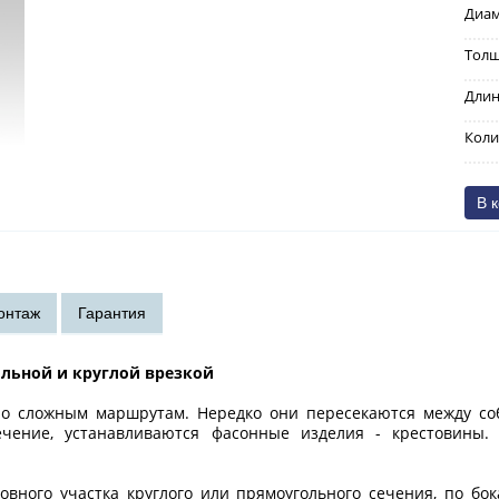
Диам
Толщ
Длин
Коли
ольной и круглой врезкой
по сложным маршрутам. Нередко они пересекаются между соб
сечение, устанавливаются фасонные изделия - крестовин
овного участка круглого или прямоугольного сечения, по бо