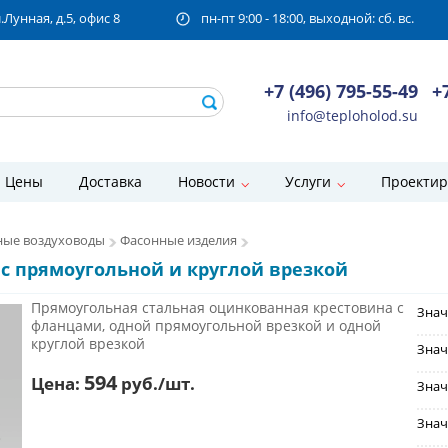
унная, д.5, офис 8
пн-пт 9:00 - 18:00, выходной: сб. вс.
+7 (496) 795-55-49
+
info@teploholod.su
Цены
Доставка
Новости
Услуги
Проектир
ые воздуховоды
Фасонные изделия
с прямоугольной и круглой врезкой
Прямоугольная стальная оцинкованная крестовина с
Знач
фланцами, одной прямоугольной врезкой и одной
круглой врезкой
Знач
594
Цена:
руб./шт.
Знач
Знач