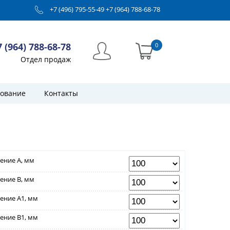
+7 (496) 795-55-49
+7 (964) 788-68-78
7 (964) 788-68-78
0
Отдел продаж
ование
Контакты
ение A, мм
ение B, мм
ение А1, мм
ение В1, мм