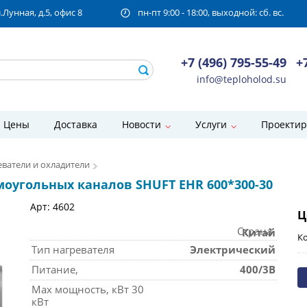
унная, д.5, офис 8
пн-пт 9:00 - 18:00, выходной: сб. вс.
+7 (496) 795-55-49
+
info@teploholod.su
Цены
Доставка
Новости
Услуги
Проектир
ватели и охладители
оугольных каналов SHUFT EHR 600*300-30
Арт: 4602
Ц
Страна
Китай
Ко
Тип нагревателя
Электрический
Питание,
400/3В
Max мощность, кВт 30
кВт