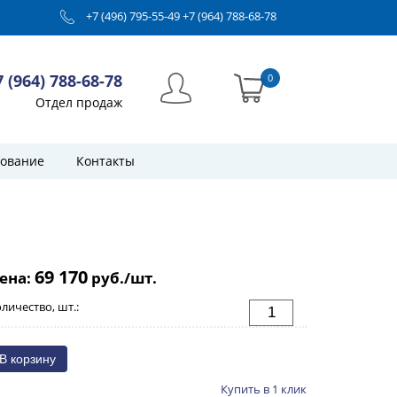
+7 (496) 795-55-49
+7 (964) 788-68-78
7 (964) 788-68-78
0
Отдел продаж
ование
Контакты
69 170
ена:
руб./шт.
личество, шт.:
Купить в 1 клик