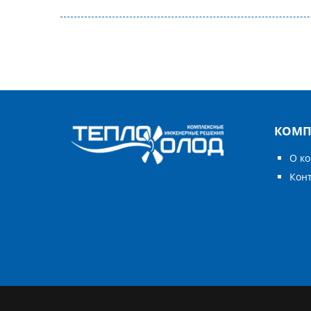
КОМП
О к
Кон