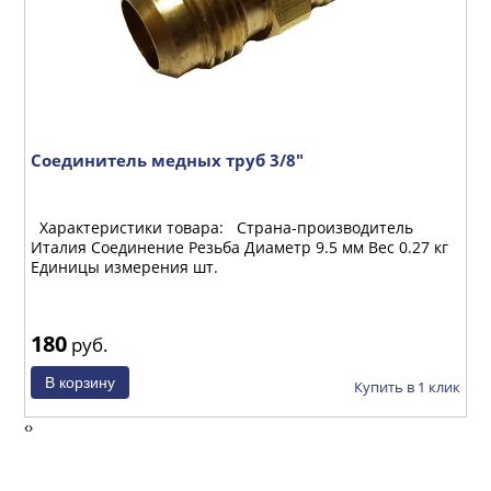
Соединитель медных труб 3/8"
Г
Характеристики товара: Страна-производитель
Х
кг
Италия Соединение Резьба Диаметр 9.5 мм Вес 0.27 кг
И
Единицы измерения шт.
Е
180
1
руб.
ик
Купить в 1 клик
‹
›