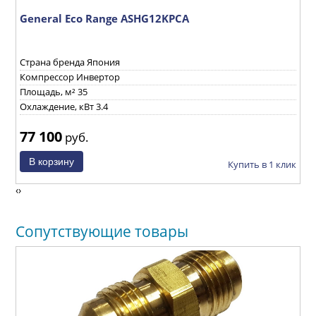
General Eco Range ASHG12KPCA
G
Страна бренда Япония
С
Компрессор Инвертор
К
Площадь, м² 35
П
Охлаждение, кВт 3.4
О
77 100
8
руб.
ик
Купить в 1 клик
‹
›
Сопутствующие товары