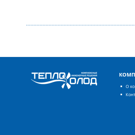
КОМП
О к
Кон