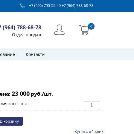
+7 (496) 795-55-49
+7 (964) 788-68-78
7 (964) 788-68-78
0
Отдел продаж
ование
Контакты
23 000
ена:
руб./шт.
личество, шт.:
Купить в 1 клик