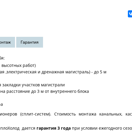
бя:
з высотных работ)
 ,электрическая и дренажная магистраль) - до 5 м
я закладки участков магистрали
на расстояние до 3 м от внутреннего блока
ра
неров (сплит-систем). Стоимость монтажа канальных, ка
еплоХолод дается
гарантия 3 года
при условии ежегодного сез