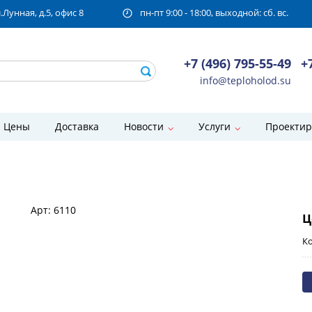
унная, д.5, офис 8
пн-пт 9:00 - 18:00, выходной: сб. вс.
+7 (496) 795-55-49
+
info@teploholod.su
Цены
Доставка
Новости
Услуги
Проектир
Арт: 6110
Ц
Ко